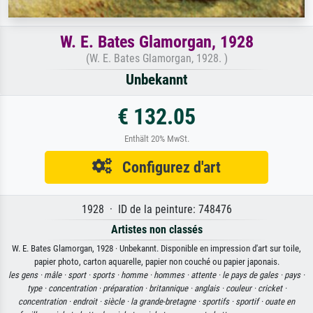
W. E. Bates Glamorgan, 1928
(W. E. Bates Glamorgan, 1928. )
Unbekannt
€ 132.05
Enthält 20% MwSt.
Configurez d'art
1928 · ID de la peinture: 748476
Artistes non classés
W. E. Bates Glamorgan, 1928 · Unbekannt. Disponible en impression d'art sur toile,
papier photo, carton aquarelle, papier non couché ou papier japonais.
les gens ·
mâle ·
sport ·
sports ·
homme ·
hommes ·
attente ·
le pays de gales ·
pays ·
type ·
concentration ·
préparation ·
britannique ·
anglais ·
couleur ·
cricket ·
concentration ·
endroit ·
siècle ·
la grande-bretagne ·
sportifs ·
sportif ·
ouate en