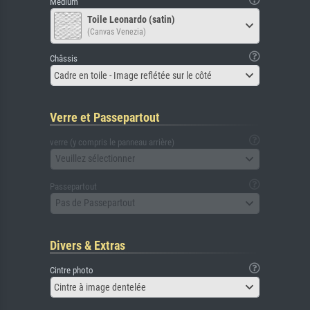
Médium
Toile Leonardo (satin)
(Canvas Venezia)
Châssis
Cadre en toile - Image reflétée sur le côté
Verre et Passepartout
verre (y compris le panneau arrière)
Veuillez sélectionner
Passepartout
Pas de Passepartout
Divers & Extras
Cintre photo
Cintre à image dentelée