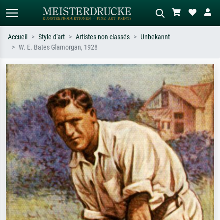
Accueil
Style d'art
Artistes non classés
Unbekannt
W. E. Bates Glamorgan, 1928
Recherche standard
Recherche d'images IA
Recherchez par artiste, titre ou style –
Décrivez la scène – ex. prairie verte,
ex. Monet, Nuit étoilée,
abstrait avec beaucoup de rouge,
impressionnisme, vague de Hokusai,
tableau sombre, nu debout près d'un
nu.
arbre.