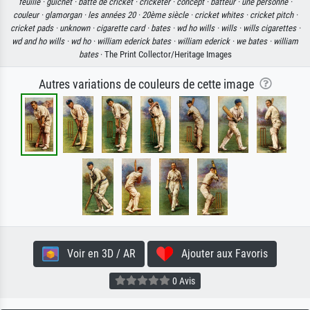
feuille ·
guichet ·
batte de cricket ·
cricketer ·
concept ·
batteur ·
une personne ·
couleur ·
glamorgan ·
les années 20 ·
20ème siècle ·
cricket whites ·
cricket pitch ·
cricket pads ·
unknown ·
cigarette card ·
bates ·
wd ho wills ·
wills ·
wills cigarettes ·
wd and ho wills ·
wd ho ·
william ederick bates ·
william ederick ·
we bates ·
william
bates
· The Print Collector/Heritage Images
Autres variations de couleurs de cette image
Voir en 3D / AR
Ajouter aux Favoris
0 Avis