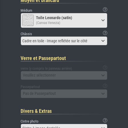
Moyen et brancard
Médium
Toile Leonardo (satin)
(Canvas Venezia)
Châssis
Cadre en toile - Image reflétée sur le côté
Verre et Passepartout
verre (y compris le panneau arrière)
Veuillez sélectionner
Passepartout
Pas de Passepartout
Divers & Extras
Cintre photo