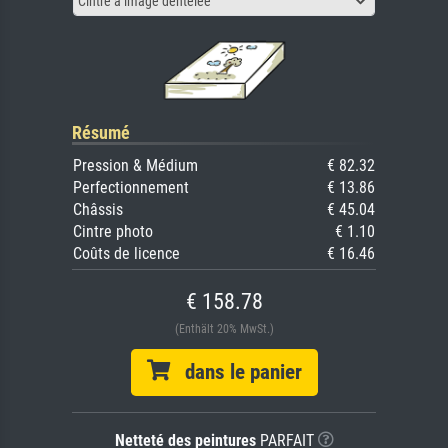
Cintre à image dentelée
Résumé
Pression & Médium
€ 82.32
Perfectionnement
€ 13.86
Châssis
€ 45.04
Cintre photo
€ 1.10
Coûts de licence
€ 16.46
€ 158.78
(Enthält 20% MwSt.)
dans le panier
Netteté des peintures
PARFAIT