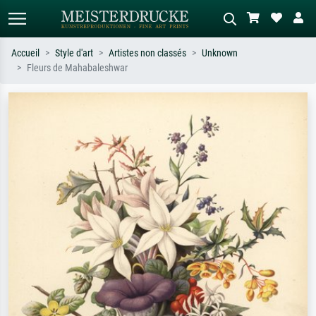
Accueil
Style d'art
Artistes non classés
Unknown
Fleurs de Mahabaleshwar
Recherche standard
Recherche d'images IA
Recherchez par artiste, titre ou style –
Décrivez la scène – ex. prairie verte,
ex. Monet, Nuit étoilée,
abstrait avec beaucoup de rouge,
impressionnisme, vague de Hokusai,
tableau sombre, nu debout près d'un
nu.
arbre.