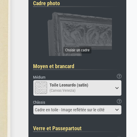
Cadre photo
Moyen et brancard
Médium
Toile Leonardo (satin)
(Canvas Venezia)
Châssis
Cadre en toile - Image reflétée sur le côté
Verre et Passepartout