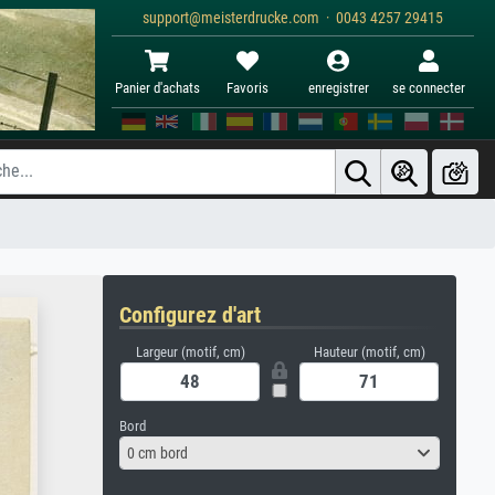
support@meisterdrucke.com · 0043 4257 29415
Panier d'achats
Favoris
enregistrer
se connecter
Configurez d'art
Largeur (motif, cm)
Hauteur (motif, cm)
Bord
0 cm bord