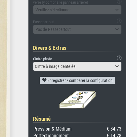
verre (y compris le panneau arrière)
Veuillez sélectionner
Passepartout
Pas de Passepartout
Divers & Extras
Cintre photo
Cintre à image dentelée
Enregistrer / comparer la configuration
Résumé
Pression & Médium
€ 84.73
Perfectionnement
€ 14.28