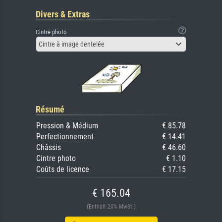
Divers & Extras
Cintre photo
Cintre à image dentelée
Résumé
Pression & Médium
€ 85.78
Perfectionnement
€ 14.41
Châssis
€ 46.60
Cintre photo
€ 1.10
Coûts de licence
€ 17.15
€ 165.04
(Enthält 20% MwSt.)