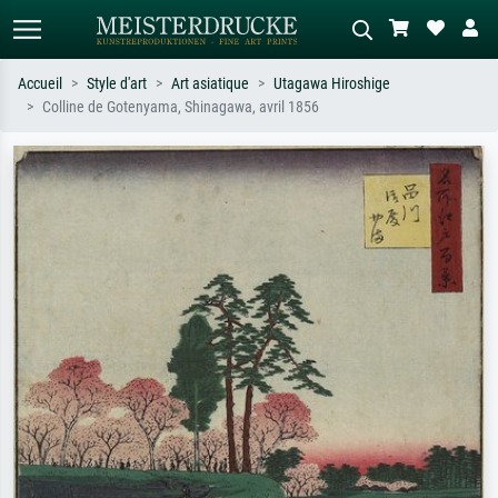
Accueil
Style d'art
Art asiatique
Utagawa Hiroshige
Colline de Gotenyama, Shinagawa, avril 1856
Recherche standard
Recherche d'images IA
Recherchez par artiste, titre ou style –
Décrivez la scène – ex. prairie verte,
ex. Monet, Nuit étoilée,
abstrait avec beaucoup de rouge,
impressionnisme, vague de Hokusai,
tableau sombre, nu debout près d'un
nu.
arbre.