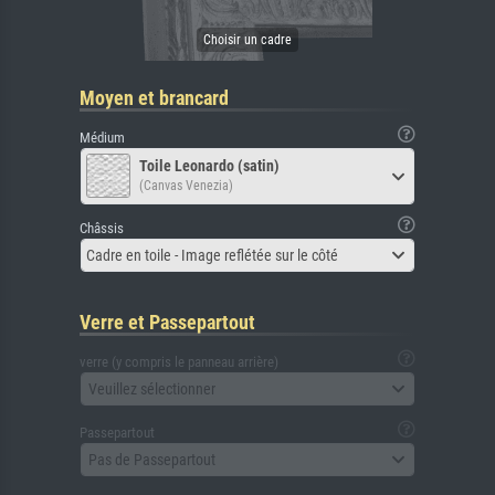
Moyen et brancard
Médium
Toile Leonardo (satin)
(Canvas Venezia)
Châssis
Cadre en toile - Image reflétée sur le côté
Verre et Passepartout
verre (y compris le panneau arrière)
Veuillez sélectionner
Passepartout
Pas de Passepartout