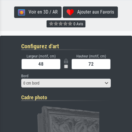
Voir en 3D / AR
Ajouter aux Favoris
0 Avis
Configurez d'art
Largeur (motif, cm)
Hauteur (motif, cm)
Bord
0 cm bord
Cadre photo