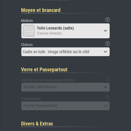
Moyen et brancard
Médium
Toile Leonardo (satin)
(Canvas Venezia)
Châssis
Cadre en toile - Image reflétée sur le côté
Verre et Passepartout
verre (y compris le panneau arrière)
Veuillez sélectionner
Passepartout
Pas de Passepartout
Divers & Extras