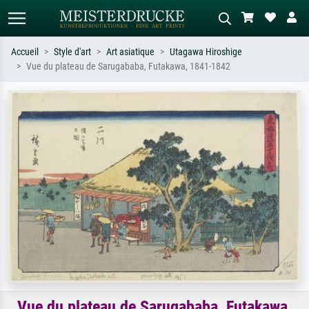
Accueil
Style d'art
Art asiatique
Utagawa Hiroshige
Vue du plateau de Sarugababa, Futakawa, 1841-1842
Recherche standard
Recherche d'images IA
Recherchez par artiste, titre ou style –
Décrivez la scène – ex. prairie verte,
ex. Monet, Nuit étoilée,
abstrait avec beaucoup de rouge,
impressionnisme, vague de Hokusai,
tableau sombre, nu debout près d'un
nu.
arbre.
Vue du plateau de Sarugababa, Futakawa,