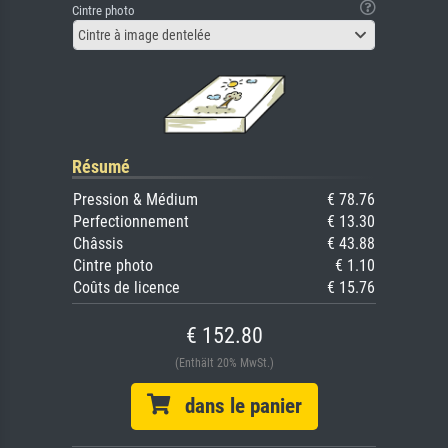
Cintre photo
Cintre à image dentelée
Résumé
Pression & Médium
€ 78.76
Perfectionnement
€ 13.30
Châssis
€ 43.88
Cintre photo
€ 1.10
Coûts de licence
€ 15.76
€ 152.80
(Enthält 20% MwSt.)
dans le panier