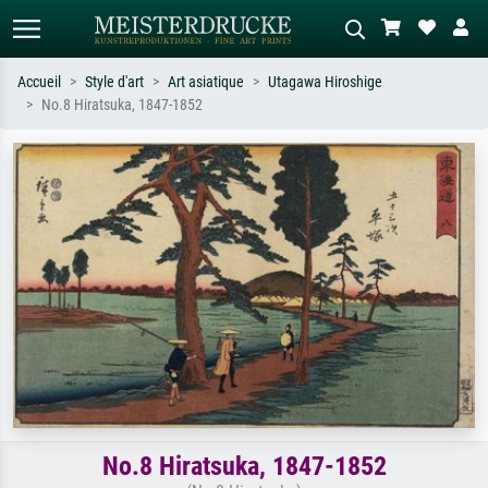
Accueil
Style d'art
Art asiatique
Utagawa Hiroshige
No.8 Hiratsuka, 1847-1852
Recherche standard
Recherche d'images IA
Recherchez par artiste, titre ou style –
Décrivez la scène – ex. prairie verte,
ex. Monet, Nuit étoilée,
abstrait avec beaucoup de rouge,
impressionnisme, vague de Hokusai,
tableau sombre, nu debout près d'un
nu.
arbre.
No.8 Hiratsuka, 1847-1852