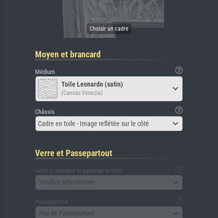
Moyen et brancard
Médium
Toile Leonardo (satin)
(Canvas Venezia)
Châssis
Cadre en toile - Image reflétée sur le côté
Verre et Passepartout
verre (y compris le panneau arrière)
Veuillez sélectionner
Passepartout
Pas de Passepartout