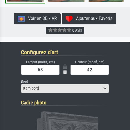
Voir en 3D / AR
Ajouter aux Favoris
0 Avis
Configurez d'art
Largeur (motif, cm)
Hauteur (motif, cm)
Bord
0 cm bord
Cadre photo