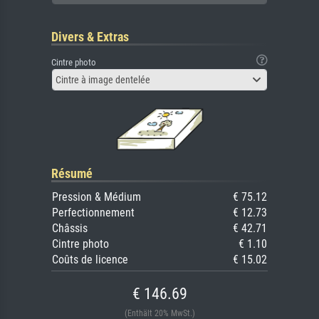
Divers & Extras
Cintre photo
Cintre à image dentelée
Résumé
Pression & Médium
€ 75.12
Perfectionnement
€ 12.73
Châssis
€ 42.71
Cintre photo
€ 1.10
Coûts de licence
€ 15.02
€ 146.69
(Enthält 20% MwSt.)