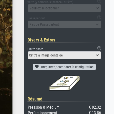
verre (y compris le panneau arrière)
Veuillez sélectionner
Passepartout
Pas de Passepartout
Divers & Extras
Cintre photo
Cintre à image dentelée
Enregistrer / comparer la configuration
Résumé
Pression & Médium
€ 82.32
Perfectionnement
€ 13.86