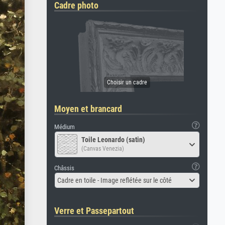
Cadre photo
Moyen et brancard
Médium
Toile Leonardo (satin)
(Canvas Venezia)
Châssis
Cadre en toile - Image reflétée sur le côté
Verre et Passepartout