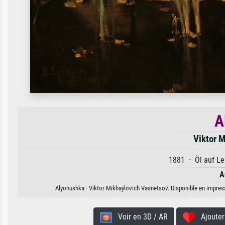
A
Viktor 
1881 · Öl auf Le
A
Alyonushka · Viktor Mikhaylovich Vasnetsov. Disponible en impressi
Voir en 3D / AR
Ajouter 