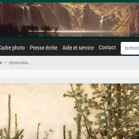
Contact
Cadre photo
Presse écrite
Aide et service
ov
Alyonushka