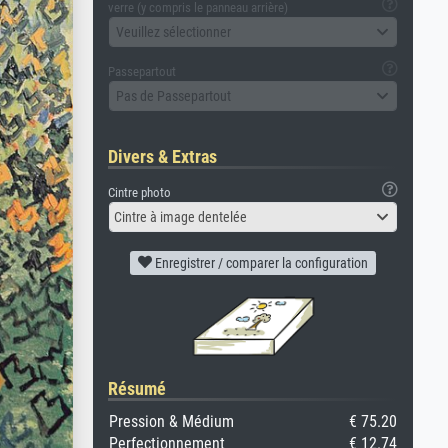
verre (y compris le panneau arrière)
Veuillez sélectionner
Passepartout
Pas de Passepartout
Divers & Extras
Cintre photo
Cintre à image dentelée
Enregistrer / comparer la configuration
Résumé
Pression & Médium
€ 75.20
Perfectionnement
€ 12.74