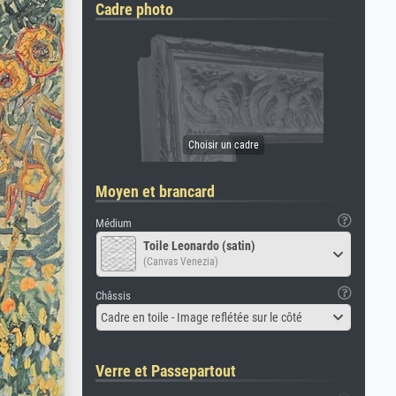
Cadre photo
Moyen et brancard
Médium
Toile Leonardo (satin)
(Canvas Venezia)
Châssis
Cadre en toile - Image reflétée sur le côté
Verre et Passepartout