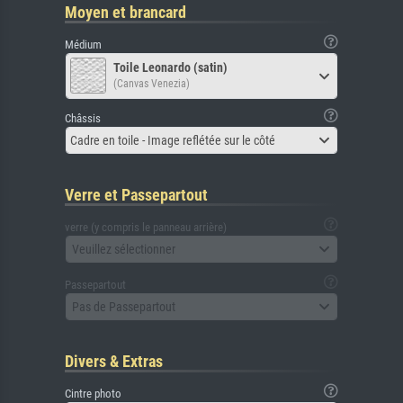
Moyen et brancard
Médium
Toile Leonardo (satin)
(Canvas Venezia)
Châssis
Cadre en toile - Image reflétée sur le côté
Verre et Passepartout
verre (y compris le panneau arrière)
Veuillez sélectionner
Passepartout
Pas de Passepartout
Divers & Extras
Cintre photo