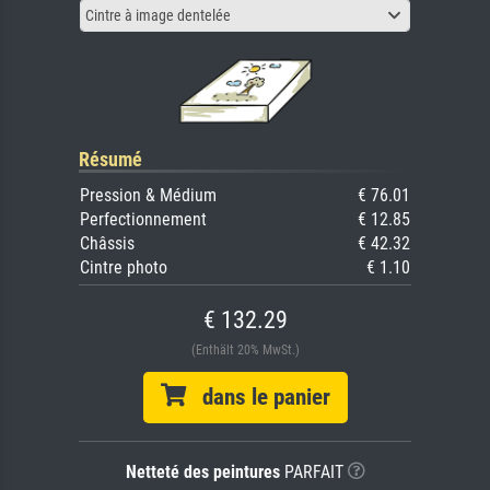
Cintre à image dentelée
Résumé
Pression & Médium
€ 76.01
Perfectionnement
€ 12.85
Châssis
€ 42.32
Cintre photo
€ 1.10
€ 132.29
(Enthält 20% MwSt.)
dans le panier
Netteté des peintures
PARFAIT