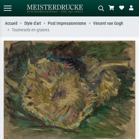
Accueil
Style d'art
Post Impressionnisme
Vincent van Gogh
Tournesols en graines
Recherche standard
Recherche d'images IA
Recherchez par artiste, titre ou style –
Décrivez la scène – ex. prairie verte,
ex. Monet, Nuit étoilée,
abstrait avec beaucoup de rouge,
impressionnisme, vague de Hokusai,
tableau sombre, nu debout près d'un
nu.
arbre.