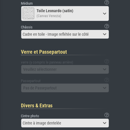
Médium
Toile Leonardo (satin)
(Canvas Venezia)
Châssis
Cadre en toile - Image reflétée sur le côté
Verre et Passepartout
verre (y compris le panneau arrière)
Veuillez sélectionner
Passepartout
Pas de Passepartout
Divers & Extras
Cintre photo
Cintre à image dentelée