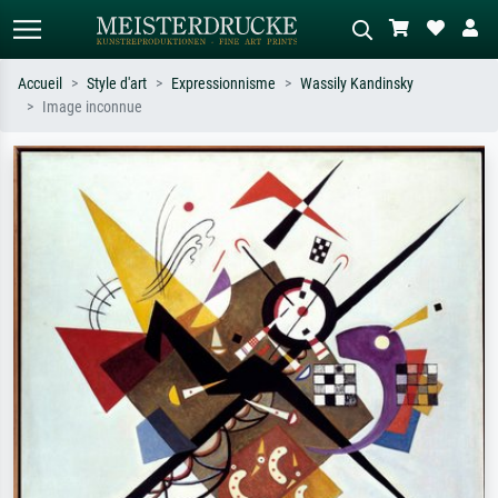
Accueil
Style d'art
Expressionnisme
Wassily Kandinsky
Image inconnue
Recherche standard
Recherche d'images IA
Recherchez par artiste, titre ou style –
Décrivez la scène – ex. prairie verte,
ex. Monet, Nuit étoilée,
abstrait avec beaucoup de rouge,
impressionnisme, vague de Hokusai,
tableau sombre, nu debout près d'un
nu.
arbre.