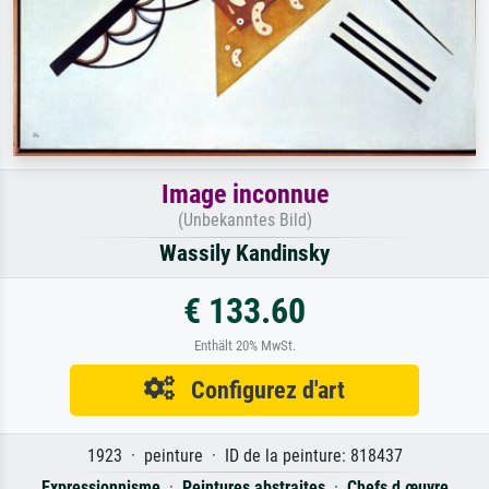
Image inconnue
(Unbekanntes Bild)
Wassily Kandinsky
€ 133.60
Enthält 20% MwSt.
Configurez d'art
1923 · peinture · ID de la peinture: 818437
Expressionnisme
·
Peintures abstraites
·
Chefs d œuvre