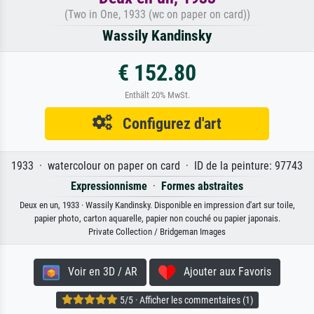
(Two in One, 1933 (wc on paper on card))
Wassily Kandinsky
€ 152.80
Enthält 20% MwSt.
Configurez d'art
1933 · watercolour on paper on card · ID de la peinture: 97743
Expressionnisme
·
Formes abstraites
Deux en un, 1933 · Wassily Kandinsky. Disponible en impression d'art sur toile,
papier photo, carton aquarelle, papier non couché ou papier japonais.
Private Collection / Bridgeman Images
Voir en 3D / AR
Ajouter aux Favoris
5/5 · Afficher les commentaires (1)