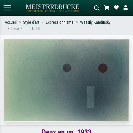
Accueil
Style d'art
Expressionnisme
Wassily Kandinsky
Deux en un, 1933
Recherche standard
Recherche d'images IA
Recherchez par artiste, titre ou style –
Décrivez la scène – ex. prairie verte,
ex. Monet, Nuit étoilée,
abstrait avec beaucoup de rouge,
impressionnisme, vague de Hokusai,
tableau sombre, nu debout près d'un
nu.
arbre.
Deux en un, 1933