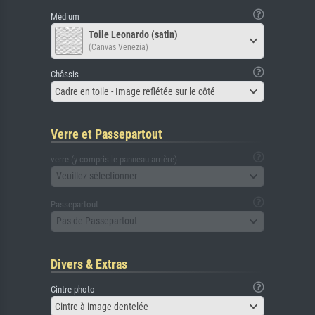
Médium
Toile Leonardo (satin)
(Canvas Venezia)
Châssis
Cadre en toile - Image reflétée sur le côté
Verre et Passepartout
verre (y compris le panneau arrière)
Veuillez sélectionner
Passepartout
Pas de Passepartout
Divers & Extras
Cintre photo
Cintre à image dentelée