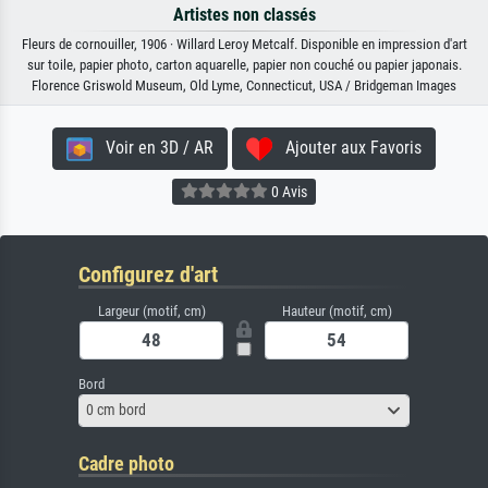
Artistes non classés
Fleurs de cornouiller, 1906 · Willard Leroy Metcalf. Disponible en impression d'art
sur toile, papier photo, carton aquarelle, papier non couché ou papier japonais.
Florence Griswold Museum, Old Lyme, Connecticut, USA / Bridgeman Images
Voir en 3D / AR
Ajouter aux Favoris
0 Avis
Configurez d'art
Largeur (motif, cm)
Hauteur (motif, cm)
Bord
0 cm bord
Cadre photo