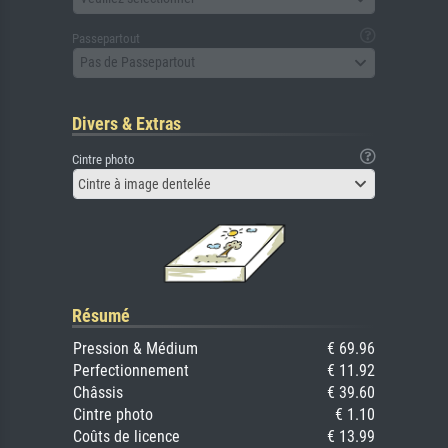
Passepartout
Pas de Passepartout
Divers & Extras
Cintre photo
Cintre à image dentelée
Résumé
Pression & Médium
€ 69.96
Perfectionnement
€ 11.92
Châssis
€ 39.60
Cintre photo
€ 1.10
Coûts de licence
€ 13.99