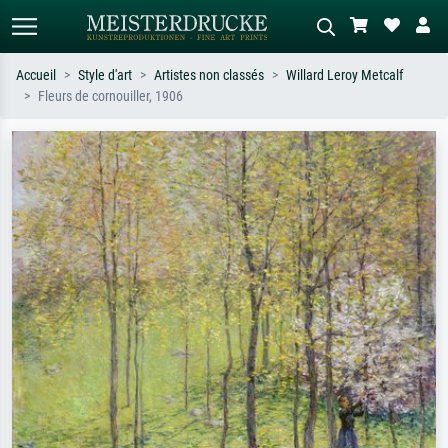
Accueil
Style d'art
Artistes non classés
Willard Leroy Metcalf
Fleurs de cornouiller, 1906
Recherche standard
Recherche d'images IA
Recherchez par artiste, titre ou style –
Décrivez la scène – ex. prairie verte,
ex. Monet, Nuit étoilée,
abstrait avec beaucoup de rouge,
impressionnisme, vague de Hokusai,
tableau sombre, nu debout près d'un
nu.
arbre.