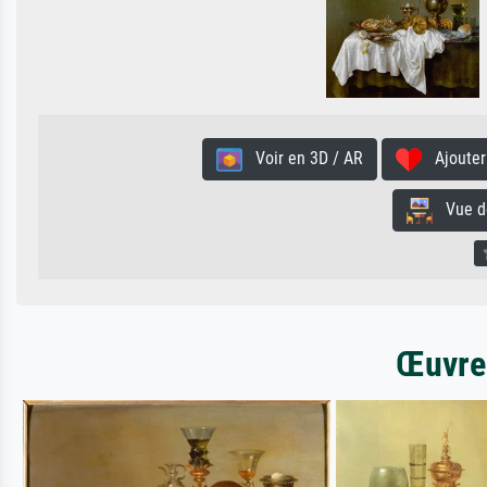
Voir en 3D / AR
Ajouter 
Vue de 
Œuvres