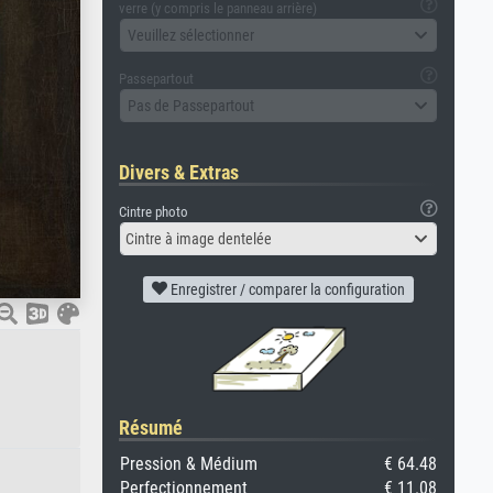
verre (y compris le panneau arrière)
Veuillez sélectionner
Passepartout
Pas de Passepartout
Divers & Extras
Cintre photo
Cintre à image dentelée
Enregistrer / comparer la configuration
Résumé
Pression & Médium
€ 64.48
Perfectionnement
€ 11.08