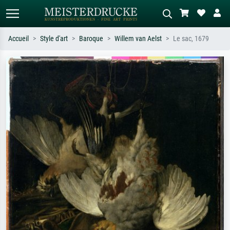
Accueil
Style d'art
Baroque
Willem van Aelst
Le sac, 1679
Recherche standard
Recherche d'images IA
Recherchez par artiste, titre ou style –
Décrivez la scène – ex. prairie verte,
ex. Monet, Nuit étoilée,
abstrait avec beaucoup de rouge,
impressionnisme, vague de Hokusai,
tableau sombre, nu debout près d'un
nu.
arbre.