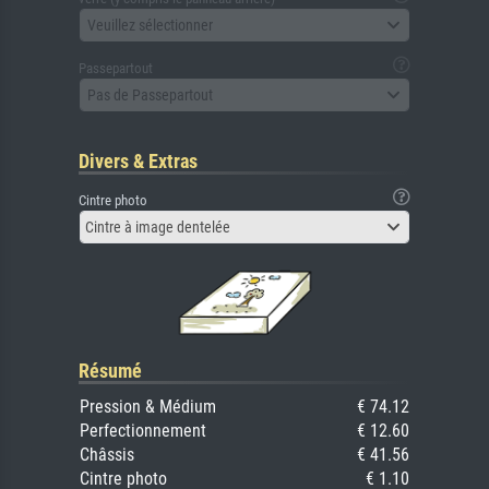
Veuillez sélectionner
Passepartout
Pas de Passepartout
Divers & Extras
Cintre photo
Cintre à image dentelée
Résumé
Pression & Médium
€ 74.12
Perfectionnement
€ 12.60
Châssis
€ 41.56
Cintre photo
€ 1.10