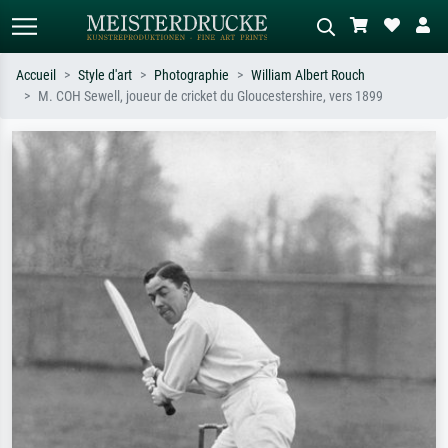
Accueil
Style d'art
Photographie
William Albert Rouch
M. COH Sewell, joueur de cricket du Gloucestershire, vers 1899
Recherche standard
Recherche d'images IA
Recherchez par artiste, titre ou style –
Décrivez la scène – ex. prairie verte,
ex. Monet, Nuit étoilée,
abstrait avec beaucoup de rouge,
impressionnisme, vague de Hokusai,
tableau sombre, nu debout près d'un
nu.
arbre.