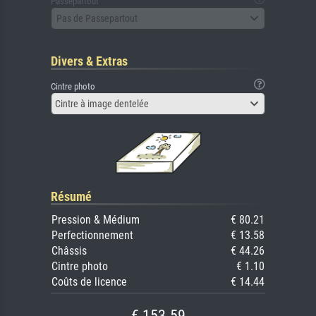
Passepartout
Pas de Passepartout
Divers & Extras
Cintre photo
Cintre à image dentelée
Résumé
Pression & Médium
€ 80.21
Perfectionnement
€ 13.58
Châssis
€ 44.26
Cintre photo
€ 1.10
Coûts de licence
€ 14.44
€ 153.59