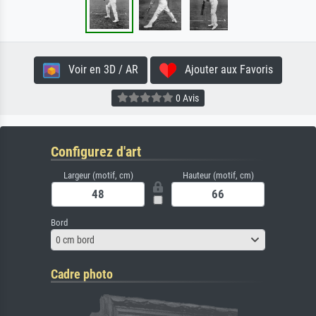
Voir en 3D / AR
Ajouter aux Favoris
0 Avis
Configurez d'art
Largeur (motif, cm)
Hauteur (motif, cm)
Bord
0 cm bord
Cadre photo