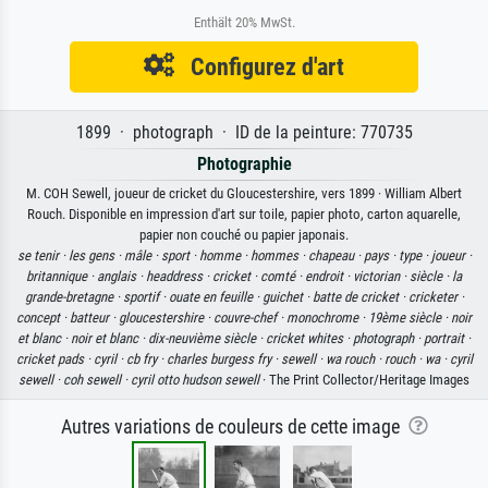
Enthält 20% MwSt.
Configurez d'art
1899 · photograph · ID de la peinture: 770735
Photographie
M. COH Sewell, joueur de cricket du Gloucestershire, vers 1899 · William Albert
Rouch. Disponible en impression d'art sur toile, papier photo, carton aquarelle,
papier non couché ou papier japonais.
se tenir ·
les gens ·
mâle ·
sport ·
homme ·
hommes ·
chapeau ·
pays ·
type ·
joueur ·
britannique ·
anglais ·
headdress ·
cricket ·
comté ·
endroit ·
victorian ·
siècle ·
la
grande-bretagne ·
sportif ·
ouate en feuille ·
guichet ·
batte de cricket ·
cricketer ·
concept ·
batteur ·
gloucestershire ·
couvre-chef ·
monochrome ·
19ème siècle ·
noir
et blanc ·
noir et blanc ·
dix-neuvième siècle ·
cricket whites ·
photograph ·
portrait ·
cricket pads ·
cyril ·
cb fry ·
charles burgess fry ·
sewell ·
wa rouch ·
rouch ·
wa ·
cyril
sewell ·
coh sewell ·
cyril otto hudson sewell
· The Print Collector/Heritage Images
Autres variations de couleurs de cette image