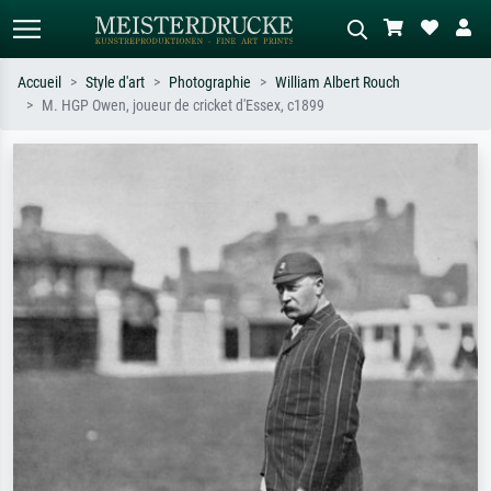
Accueil
Style d'art
Photographie
William Albert Rouch
M. HGP Owen, joueur de cricket d'Essex, c1899
Recherche standard
Recherche d'images IA
Recherchez par artiste, titre ou style –
Décrivez la scène – ex. prairie verte,
ex. Monet, Nuit étoilée,
abstrait avec beaucoup de rouge,
impressionnisme, vague de Hokusai,
tableau sombre, nu debout près d'un
nu.
arbre.