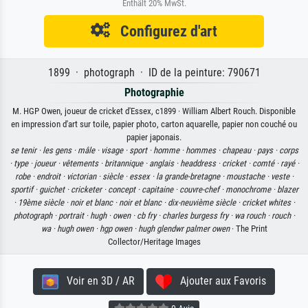
Enthält 20% MwSt.
Configurez d'art
1899 · photograph · ID de la peinture: 790671
Photographie
M. HGP Owen, joueur de cricket d'Essex, c1899 · William Albert Rouch. Disponible
en impression d'art sur toile, papier photo, carton aquarelle, papier non couché ou
papier japonais.
se tenir ·
les gens ·
mâle ·
visage ·
sport ·
homme ·
hommes ·
chapeau ·
pays ·
corps
·
type ·
joueur ·
vêtements ·
britannique ·
anglais ·
headdress ·
cricket ·
comté ·
rayé ·
robe ·
endroit ·
victorian ·
siècle ·
essex ·
la grande-bretagne ·
moustache ·
veste ·
sportif ·
guichet ·
cricketer ·
concept ·
capitaine ·
couvre-chef ·
monochrome ·
blazer
·
19ème siècle ·
noir et blanc ·
noir et blanc ·
dix-neuvième siècle ·
cricket whites ·
photograph ·
portrait ·
hugh ·
owen ·
cb fry ·
charles burgess fry ·
wa rouch ·
rouch ·
wa ·
hugh owen ·
hgp owen ·
hugh glendwr palmer owen
· The Print
Collector/Heritage Images
Voir en 3D / AR
Ajouter aux Favoris