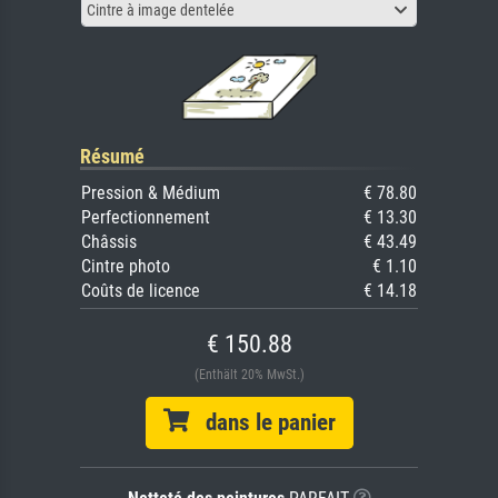
Cintre à image dentelée
Résumé
Pression & Médium
€ 78.80
Perfectionnement
€ 13.30
Châssis
€ 43.49
Cintre photo
€ 1.10
Coûts de licence
€ 14.18
€ 150.88
(Enthält 20% MwSt.)
dans le panier