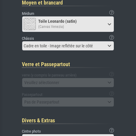
Moyen et brancard
Médium
Toile Leonardo (satin)
(Canvas Venezia)
Châssis
Cadre en toile - Image reflétée sur le côté
Verre et Passepartout
verre (y compris le panneau arrière)
Veuillez sélectionner
Passepartout
Pas de Passepartout
Divers & Extras
Cintre photo