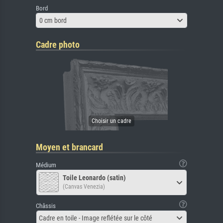
Bord
0 cm bord
Cadre photo
Moyen et brancard
Médium
Toile Leonardo (satin)
(Canvas Venezia)
Châssis
Cadre en toile - Image reflétée sur le côté