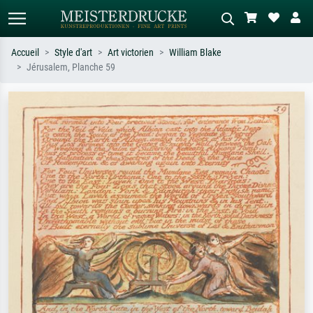
Accueil
Style d'art
Art victorien
William Blake
Jérusalem, Planche 59
Recherche standard
Recherche d'images IA
Recherchez par artiste, titre ou style –
Décrivez la scène – ex. prairie verte,
ex. Monet, Nuit étoilée,
abstrait avec beaucoup de rouge,
impressionnisme, vague de Hokusai,
tableau sombre, nu debout près d'un
nu.
arbre.