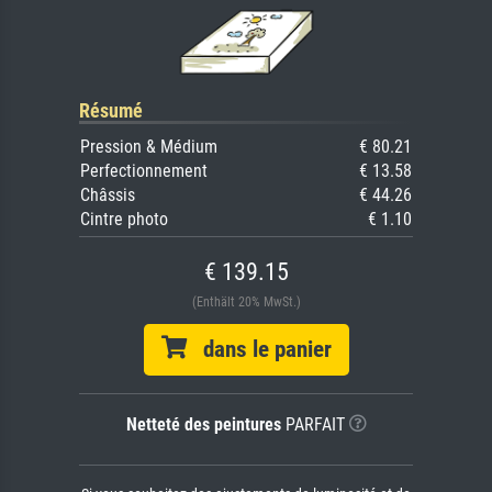
Résumé
Pression & Médium
€ 80.21
Perfectionnement
€ 13.58
Châssis
€ 44.26
Cintre photo
€ 1.10
€ 139.15
(Enthält 20% MwSt.)
dans le panier
Netteté des peintures
PARFAIT