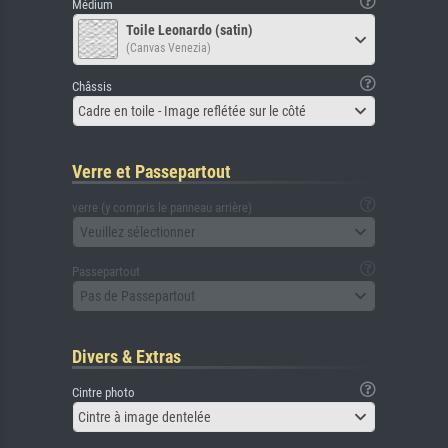
Médium
Toile Leonardo (satin)
(Canvas Venezia)
Châssis
Cadre en toile - Image reflétée sur le côté
Verre et Passepartout
verre (y compris le panneau arrière)
Veuillez sélectionner
Passepartout
Pas de Passepartout
Divers & Extras
Cintre photo
Cintre à image dentelée