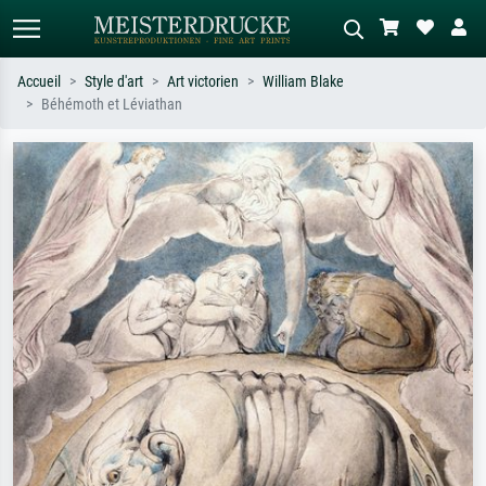
Accueil
Style d'art
Art victorien
William Blake
Béhémoth et Léviathan
Recherche standard
Recherche d'images IA
Recherchez par artiste, titre ou style –
Décrivez la scène – ex. prairie verte,
ex. Monet, Nuit étoilée,
abstrait avec beaucoup de rouge,
impressionnisme, vague de Hokusai,
tableau sombre, nu debout près d'un
nu.
arbre.