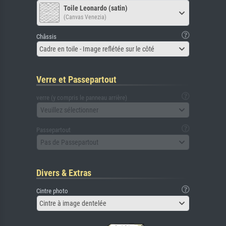
Toile Leonardo (satin)
(Canvas Venezia)
Châssis
Cadre en toile - Image reflétée sur le côté
Verre et Passepartout
verre (y compris le panneau arrière)
Veuillez sélectionner
Passepartout
Pas de Passepartout
Divers & Extras
Cintre photo
Cintre à image dentelée