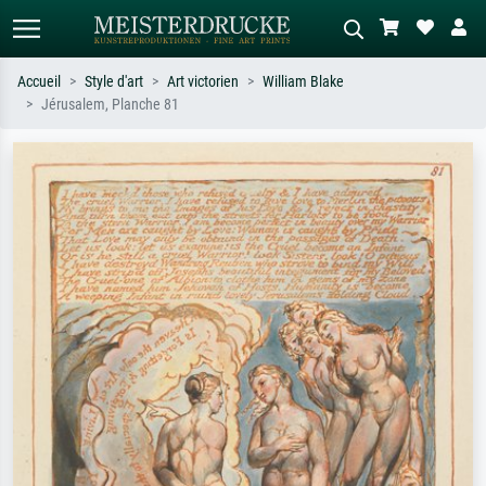
Accueil
Style d'art
Art victorien
William Blake
Jérusalem, Planche 81
Recherche standard
Recherche d'images IA
Recherchez par artiste, titre ou style –
Décrivez la scène – ex. prairie verte,
ex. Monet, Nuit étoilée,
abstrait avec beaucoup de rouge,
impressionnisme, vague de Hokusai,
tableau sombre, nu debout près d'un
nu.
arbre.