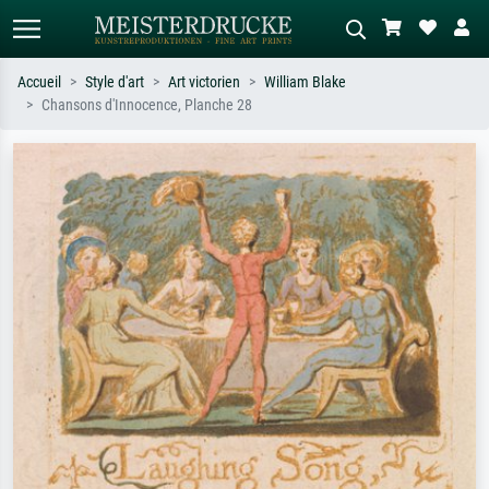
Accueil
Style d'art
Art victorien
William Blake
Chansons d'Innocence, Planche 28
Recherche standard
Recherche d'images IA
Recherchez par artiste, titre ou style –
Décrivez la scène – ex. prairie verte,
ex. Monet, Nuit étoilée,
abstrait avec beaucoup de rouge,
impressionnisme, vague de Hokusai,
tableau sombre, nu debout près d'un
nu.
arbre.