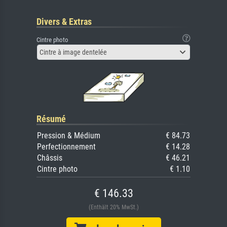
Divers & Extras
Cintre photo
Cintre à image dentelée
Résumé
Pression & Médium
€ 84.73
Perfectionnement
€ 14.28
Châssis
€ 46.21
Cintre photo
€ 1.10
€ 146.33
(Enthält 20% MwSt.)