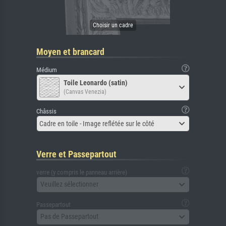
Moyen et brancard
Médium
Toile Leonardo (satin)
(Canvas Venezia)
Châssis
Cadre en toile - Image reflétée sur le côté
Verre et Passepartout
verre (y compris le panneau arrière)
Veuillez sélectionner
Passepartout
Pas de Passepartout