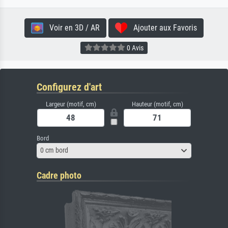
Voir en 3D / AR
Ajouter aux Favoris
0 Avis
Configurez d'art
Largeur (motif, cm)
Hauteur (motif, cm)
Bord
0 cm bord
Cadre photo