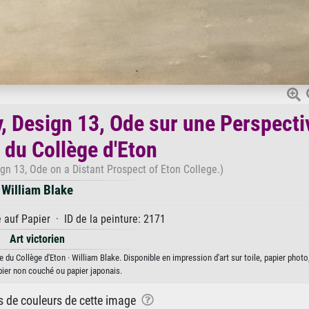
 Design 13, Ode sur une Perspecti
 du Collège d'Eton
n 13, Ode on a Distant Prospect of Eton College.)
William Blake
auf Papier · ID de la peinture: 2171
Art victorien
u Collège d'Eton · William Blake. Disponible en impression d'art sur toile, papier photo
pier non couché ou papier japonais.
ns de couleurs de cette image