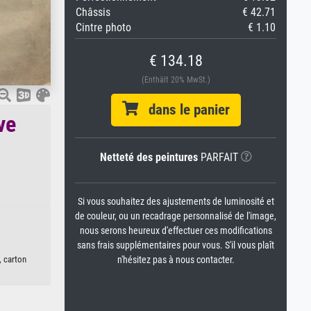
Châssis
€ 42.71
Cintre photo
€ 1.10
€ 134.18
(Enthält 20% MwSt.)
dans le panier
ve
Netteté des peintures
PARFAIT
Si vous souhaitez des ajustements de luminosité et
de couleur, ou un recadrage personnalisé de l'image,
nous serons heureux d'effectuer ces modifications
sans frais supplémentaires pour vous. S'il vous plaît
n'hésitez pas à nous contacter.
, carton