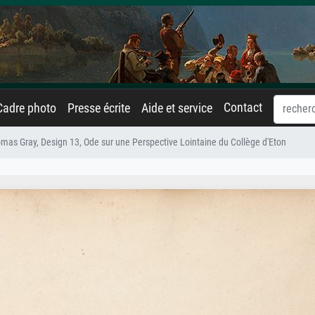
Contact
Cadre photo
Presse écrite
Aide et service
as Gray, Design 13, Ode sur une Perspective Lointaine du Collège d'Eton