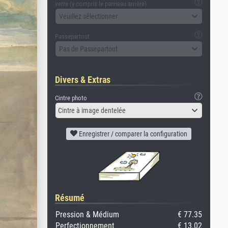
verre (y compris le panneau arrière)
Veuillez sélectionner
Passepartout
Pas de Passepartout
Divers & Extras
Cintre photo
Cintre à image dentelée
Enregistrer / comparer la configuration
Résumé
Pression & Médium
€ 77.35
Perfectionnement
€ 13.02