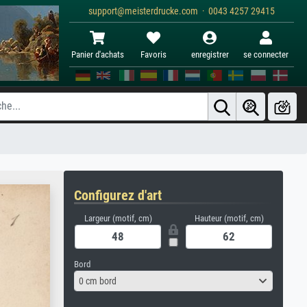
support@meisterdrucke.com · 0043 4257 29415
Panier d'achats
Favoris
enregistrer
se connecter
Configurez d'art
Largeur (motif, cm)
Hauteur (motif, cm)
Bord
0 cm bord