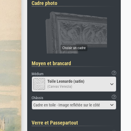
Cadre photo
Moyen et brancard
Médium
Toile Leonardo (satin)
(Canvas Venezia)
Châssis
Cadre en toile - Image reflétée sur le côté
Verre et Passepartout