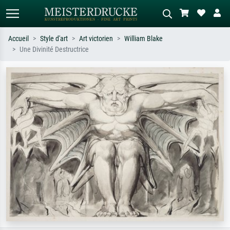
Accueil
Style d'art
Art victorien
William Blake
Une Divinité Destructrice
Recherche standard
Recherche d'images IA
Recherchez par artiste, titre ou style –
Décrivez la scène – ex. prairie verte,
ex. Monet, Nuit étoilée,
abstrait avec beaucoup de rouge,
impressionnisme, vague de Hokusai,
tableau sombre, nu debout près d'un
nu.
arbre.