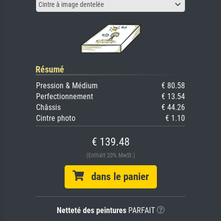
Cintre à image dentelée
Résumé
Pression & Médium
€ 80.58
Perfectionnement
€ 13.54
Châssis
€ 44.26
Cintre photo
€ 1.10
€ 139.48
(Enthält 20% MwSt.)
dans le panier
Netteté des peintures
PARFAIT