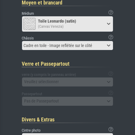
Moyen et brancard
Médium
Toile Leonardo (satin)
(Canvas Venezia)
Châssis
Cadre en toile - Image reflétée sur le côté
Verre et Passepartout
verre (y compris le panneau arrière)
Veuillez sélectionner
Passepartout
Pas de Passepartout
Divers & Extras
Cintre photo