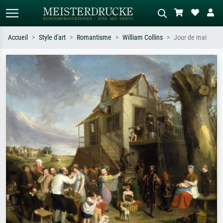
Accueil
Style d'art
Romantisme
William Collins
Jour de mai
Recherche standard
Recherche d'images IA
Recherchez par artiste, titre ou style –
Décrivez la scène – ex. prairie verte,
ex. Monet, Nuit étoilée,
abstrait avec beaucoup de rouge,
impressionnisme, vague de Hokusai,
tableau sombre, nu debout près d'un
nu.
arbre.