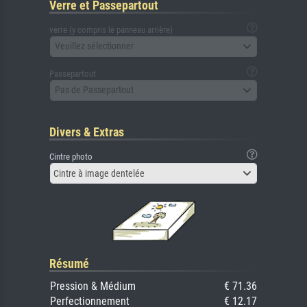
Verre et Passepartout
verre (y compris le panneau arrière)
Veuillez sélectionner
Passepartout
Pas de Passepartout
Divers & Extras
Cintre photo
Cintre à image dentelée
Résumé
Pression & Médium
€ 71.36
Perfectionnement
€ 12.17