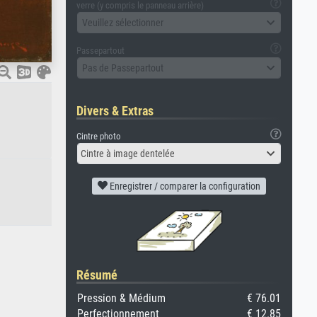
verre (y compris le panneau arrière)
Veuillez sélectionner
Passepartout
Pas de Passepartout
Divers & Extras
Cintre photo
Cintre à image dentelée
Enregistrer / comparer la configuration
Résumé
Pression & Médium
€ 76.01
Perfectionnement
€ 12.85