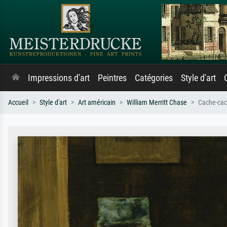
Impressions d'art
Peintres
Catégories
Style d'art
Accueil
Style d'art
Art américain
William Merritt Chase
Cache-ca