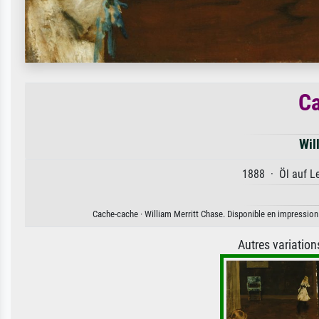
C
Wil
1888 · Öl auf Le
Cache-cache · William Merritt Chase. Disponible en impression d
Autres variatio