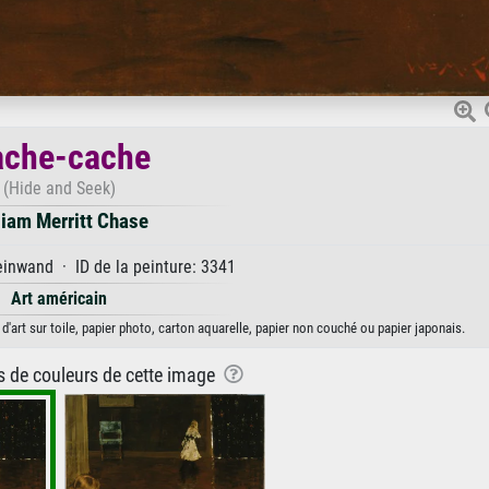
ache-cache
(Hide and Seek)
liam Merritt Chase
inwand · ID de la peinture: 3341
Art américain
'art sur toile, papier photo, carton aquarelle, papier non couché ou papier japonais.
ns de couleurs de cette image