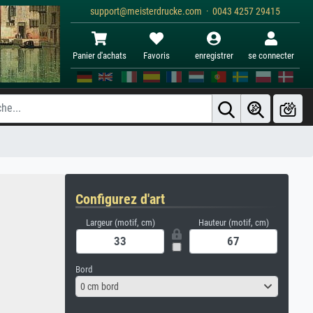
support@meisterdrucke.com · 0043 4257 29415
Panier d'achats
Favoris
enregistrer
se connecter
Configurez d'art
Largeur (motif, cm)
Hauteur (motif, cm)
Bord
0 cm bord