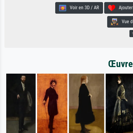
Voir en 3D / AR
Ajouter 
Vue de 
Œuvres