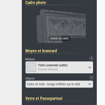
Cadre photo
Moyen et brancard
Médium
Toile Leonardo (satin)
(Canvas Venezia)
Châssis
Cadre en toile - Image reflétée sur le côté
Verre et Passepartout