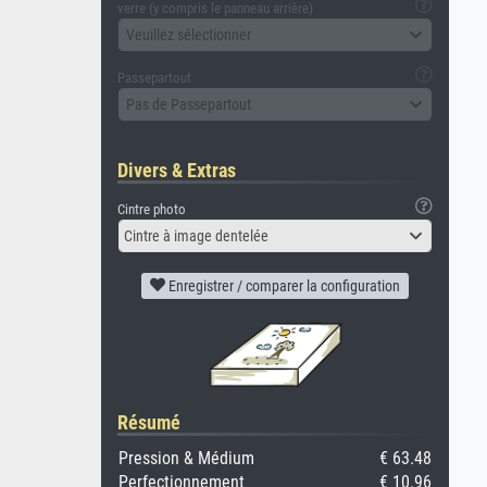
verre (y compris le panneau arrière)
Veuillez sélectionner
Passepartout
Pas de Passepartout
Divers & Extras
Cintre photo
Cintre à image dentelée
Enregistrer / comparer la configuration
Résumé
Pression & Médium
€ 63.48
Perfectionnement
€ 10.96