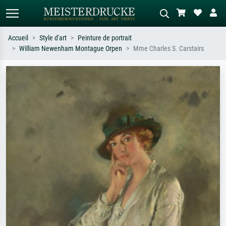
Accueil
Style d'art
Peinture de portrait
William Newenham Montague Orpen
Mme Charles S. Carstairs
Recherche standard
Recherche d'images IA
Recherchez par artiste, titre ou style –
Décrivez la scène – ex. prairie verte,
ex. Monet, Nuit étoilée,
abstrait avec beaucoup de rouge,
impressionnisme, vague de Hokusai,
tableau sombre, nu debout près d'un
nu.
arbre.