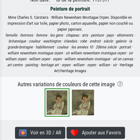
Peinture de portrait
Mme Charles S. Carstairs · William Newenham Montague Orpen. Disponible en
impression d'art sur toile, papier photo, carton aquarelle, papier non couché ou
papier japonais.
femelle ·
femmes ·
femme ·
les gens ·
chapeau ·
arts ·
peinture ·
pays ·
vêtements ·
britannique ·
couleur ·
washington ·
irlandais ·
robe ·
endroit ·
siècle ·
galerie ·
la
grande-bretagne ·
habillement ·
couleur ·
les années 10 ·
20ème siècle ·
portrait ·
william newenham montague orpen ·
sir william newenham montague orpen ·
sir
william orpen ·
william orpen ·
orpen ·
william newenham montague ·
oil on canvas ·
art centre ·
painting ·
heritage art ·
orpen ·
william ·
orpen ·
william ·
sir
· Heritage
Art/Heritage Images
Autres variations de couleurs de cette image
Voir en 3D / AR
Ajouter aux Favoris