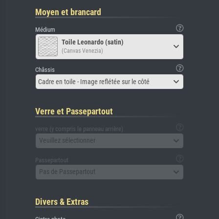
Moyen et brancard
Médium
Toile Leonardo (satin)
(Canvas Venezia)
Châssis
Cadre en toile - Image reflétée sur le côté
Verre et Passepartout
verre (y compris le panneau arrière)
Veuillez sélectionner
Passepartout
Pas de Passepartout
Divers & Extras