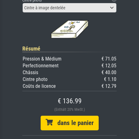
Cintre photo
Cintre à image dentelée
Résumé
Pression & Médium
€ 71.05
Perfectionnement
€ 12.05
Châssis
€ 40.00
Cintre photo
€ 1.10
Coûts de licence
€ 12.79
€ 136.99
(Enthält 20% MwSt.)
dans le panier