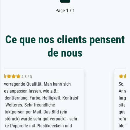
Page 1 / 1
Ce que nos clients pensent
de nous
4.8 / 5
So, I ordered a large print of The
Annunciation by Fra Angelico from a very
large and popular American "art/poster"
site advertising giclee print quality. The
quality for a large print was atrocious. They
refunded me when I sent pictures of the
blurry print vs. a Wikipedia commons