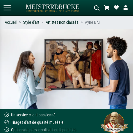
Accueil
Style d'art
Artistes non classés
Ayne Bru
Recherche standard
Recherche d'images IA
Recherchez par artiste, titre ou style –
Décrivez la scène – ex. prairie verte,
ex. Monet, Nuit étoilée,
abstrait avec beaucoup de rouge,
impressionnisme, vague de Hokusai,
tableau sombre, nu debout près d'un
nu.
arbre.
Un service client passionné
Tirages d'art de qualité muséale
Options de personnalisation disponibles