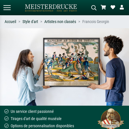
Accueil
Style d'art
Artistes non classés
Francois Georgin
Recherche standard
Recherche d'images IA
Recherchez par artiste, titre ou style –
Décrivez la scène – ex. prairie verte,
ex. Monet, Nuit étoilée,
abstrait avec beaucoup de rouge,
impressionnisme, vague de Hokusai,
tableau sombre, nu debout près d'un
nu.
arbre.
Un service client passionné
Tirages d'art de qualité muséale
Options de personnalisation disponibles