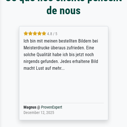
de nous
5 / 5
Rundum positive Erfahrung. Die Ausführung
des Auftrags hat eine Weile gedauert, die
angekündigte Lieferzeit wurde aber
letztlich sogar etwas unterschritten. Die
Qualität des Papiers und des Drucks
(Farben, Details usw.) ist nicht nur gut,
sondern hervorragend. Selbst ein Druck ist
damit ein Kunstwerk im eigenen Sinne.
Definitiv den Pre...
Dr.
@
ProvenExpert
February 3, 2026