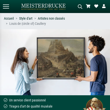
Accueil
Style d'art
Artistes non classés
Louis de (circle of) Caullery
Recherche standard
Recherche d'images IA
Recherchez par artiste, titre ou style –
Décrivez la scène – ex. prairie verte,
ex. Monet, Nuit étoilée,
abstrait avec beaucoup de rouge,
impressionnisme, vague de Hokusai,
tableau sombre, nu debout près d'un
nu.
arbre.
Un service client passionné
Tirages d'art de qualité muséale