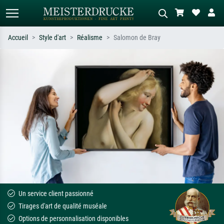
Accueil
Style d'art
Réalisme
Salomon de Bray
Recherche standard
Recherche d'images IA
Recherchez par artiste, titre ou style –
Décrivez la scène – ex. prairie verte,
ex. Monet, Nuit étoilée,
abstrait avec beaucoup de rouge,
impressionnisme, vague de Hokusai,
tableau sombre, nu debout près d'un
nu.
arbre.
Un service client passionné
Tirages d'art de qualité muséale
Options de personnalisation disponibles