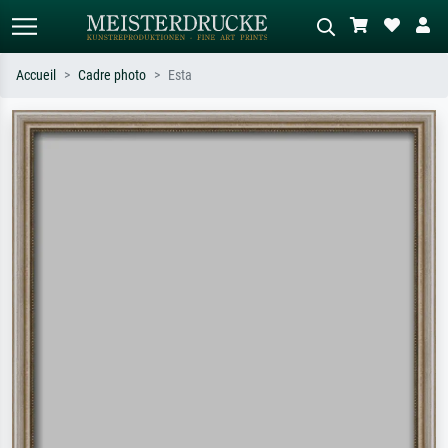
Accueil
Cadre photo
Esta
Recherche standard
Recherche d'images IA
Recherchez par artiste, titre ou style –
Décrivez la scène – ex. prairie verte,
ex. Monet, Nuit étoilée,
abstrait avec beaucoup de rouge,
impressionnisme, vague de Hokusai,
tableau sombre, nu debout près d'un
nu.
arbre.