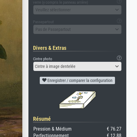
verre (y compris le panneau arrière)
Veuillez sélectionner
Passepartout
Pas de Passepartout
Divers & Extras
Cintre photo
Cintre à image dentelée
Enregistrer / comparer la configuration
Résumé
Pression & Médium
€ 76.27
Perfectionnement
€ 12.88