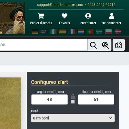
support@meisterdrucke.com · 0043 4257 29415
Panier d'achats
Favoris
enregistrer
se connecter
Configurez d'art
Largeur (motif, cm)
Hauteur (motif, cm)
Bord
0 cm bord