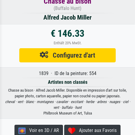
Chasse au bison
(Buffalo Hunt)
Alfred Jacob Miller
€ 146.33
Enthält 20% MwSt.
Configurez d'art
1839 · ID de la peinture: 554
Artistes non classés
Chasse au bison · Alfred Jacob Miller. Disponible en impression d'art sur toile,
papier photo, carton aquarelle, papier non couché ou papier japonais.
cheval ·
vert ·
blanc ·
montagnes ·
cavalier ·
excitant ·
herbe ·
arbres ·
nuages ·
ciel ·
vert ·
buffalo ·
hunt
Philbrook Museum of Art, Tulsa
Voir en 3D / AR
Ajouter aux Favoris