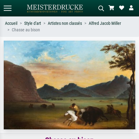
Accueil
Style d'art
Artistes non classés
Alfred Jacob Miller
Chasse au bison
Recherche standard
Recherche d'images IA
Recherchez par artiste, titre ou style –
Décrivez la scène – ex. prairie verte,
ex. Monet, Nuit étoilée,
abstrait avec beaucoup de rouge,
impressionnisme, vague de Hokusai,
tableau sombre, nu debout près d'un
nu.
arbre.