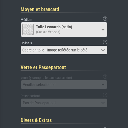
Moyen et brancard
Médium
Toile Leonardo (satin)
(Canvas Venezia)
Châssis
Cadre en toile - Image reflétée sur le côté
Verre et Passepartout
verre (y compris le panneau arrière)
Veuillez sélectionner
Passepartout
Pas de Passepartout
Divers & Extras