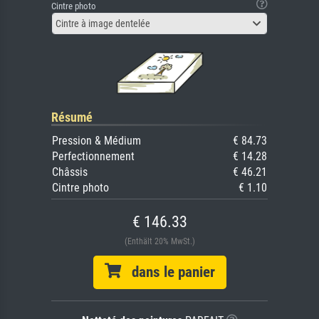
Cintre photo
Cintre à image dentelée
Résumé
Pression & Médium
€ 84.73
Perfectionnement
€ 14.28
Châssis
€ 46.21
Cintre photo
€ 1.10
€ 146.33
(Enthält 20% MwSt.)
dans le panier