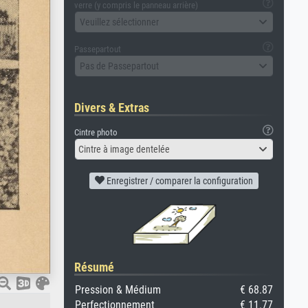
verre (y compris le panneau arrière)
Veuillez sélectionner
Passepartout
Pas de Passepartout
Divers & Extras
Cintre photo
Cintre à image dentelée
Enregistrer / comparer la configuration
Résumé
Pression & Médium
€ 68.87
Perfectionnement
€ 11.77