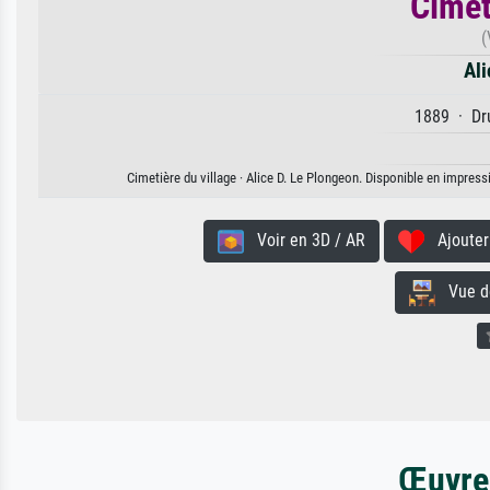
Cimet
(
Ali
1889 · Dru
Cimetière du village · Alice D. Le Plongeon. Disponible en impressi
Voir en 3D / AR
Ajouter 
Vue de 
Œuvres