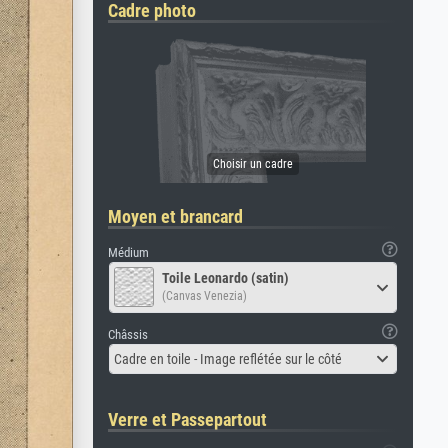
Cadre photo
Moyen et brancard
Médium
Toile Leonardo (satin)
(Canvas Venezia)
Châssis
Cadre en toile - Image reflétée sur le côté
Verre et Passepartout