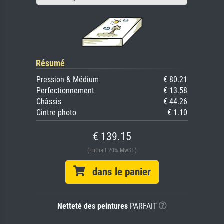
Résumé
Pression & Médium
€ 80.21
Perfectionnement
€ 13.58
Châssis
€ 44.26
Cintre photo
€ 1.10
€ 139.15
(Enthält 20% MwSt.)
dans le panier
Netteté des peintures
PARFAIT