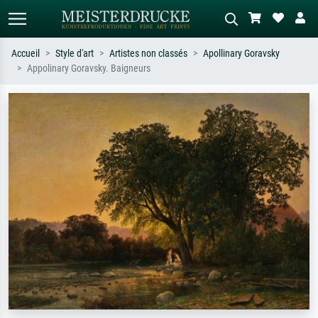
Accueil
Style d'art
Artistes non classés
Apollinary Goravsky
Appolinary Goravsky. Baigneurs
Recherche standard
Recherche d'images IA
Recherchez par artiste, titre ou style –
Décrivez la scène – ex. prairie verte,
ex. Monet, Nuit étoilée,
abstrait avec beaucoup de rouge,
impressionnisme, vague de Hokusai,
tableau sombre, nu debout près d'un
nu.
arbre.