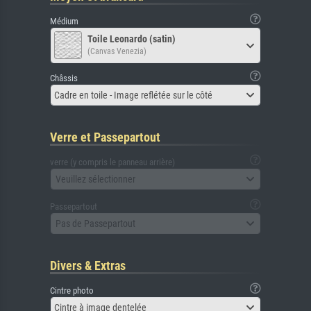
Médium
Toile Leonardo (satin)
(Canvas Venezia)
Châssis
Cadre en toile - Image reflétée sur le côté
Verre et Passepartout
verre (y compris le panneau arrière)
Veuillez sélectionner
Passepartout
Pas de Passepartout
Divers & Extras
Cintre photo
Cintre à image dentelée