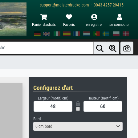
support@meisterdrucke.com · 0043 4257 29415
Panier d'achats
Favoris
enregistrer
se connecter
Configurez d'art
Largeur (motif, cm)
Hauteur (motif, cm)
Bord
0 cm bord