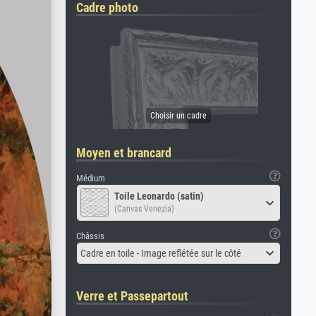
Cadre photo
Moyen et brancard
Médium
Toile Leonardo (satin)
(Canvas Venezia)
Châssis
Cadre en toile - Image reflétée sur le côté
Verre et Passepartout