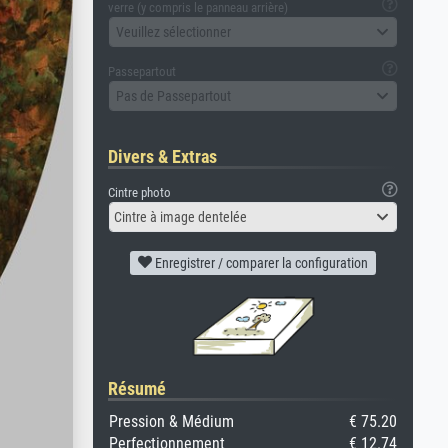
verre (y compris le panneau arrière)
Veuillez sélectionner
Passepartout
Pas de Passepartout
Divers & Extras
Cintre photo
Cintre à image dentelée
Enregistrer / comparer la configuration
Résumé
Pression & Médium
€ 75.20
Perfectionnement
€ 12.74