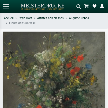
Accueil
Style d'art
Artistes non classés
Auguste Renoir
Fleurs dans un vase
Recherche standard
Recherche d'images IA
Recherchez par artiste, titre ou style –
Décrivez la scène – ex. prairie verte,
ex. Monet, Nuit étoilée,
abstrait avec beaucoup de rouge,
impressionnisme, vague de Hokusai,
tableau sombre, nu debout près d'un
nu.
arbre.