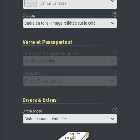
(Canvas Venezia)
Châssis
Cadre en toile - Image reflétée sur le côté
Verre et Passepartout
verre (y compris le panneau arrière)
Veuillez sélectionner
Passepartout
Pas de Passepartout
Divers & Extras
Cintre photo
Cintre à image dentelée