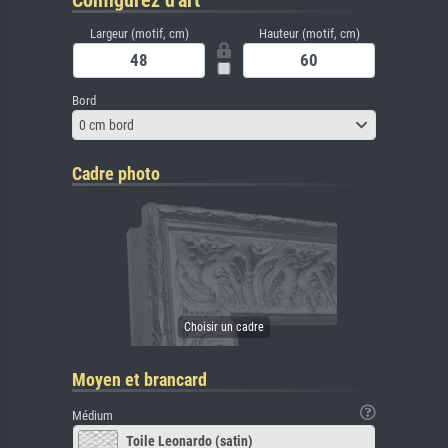
Configurez d'art
Largeur (motif, cm)
Hauteur (motif, cm)
Bord
0 cm bord
Cadre photo
Moyen et brancard
Médium
Toile Leonardo (satin)