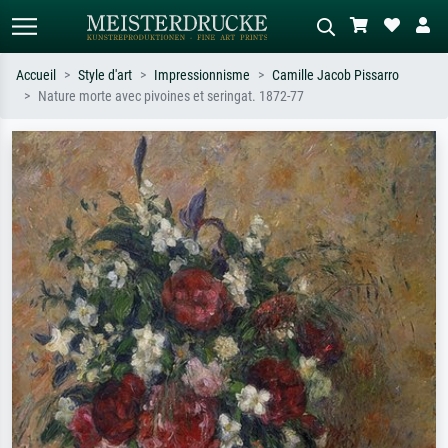
Accueil
Style d'art
Impressionnisme
Camille Jacob Pissarro
Nature morte avec pivoines et seringat. 1872-77
Recherche standard
Recherche d'images IA
Recherchez par artiste, titre ou style –
Décrivez la scène – ex. prairie verte,
ex. Monet, Nuit étoilée,
abstrait avec beaucoup de rouge,
impressionnisme, vague de Hokusai,
tableau sombre, nu debout près d'un
nu.
arbre.