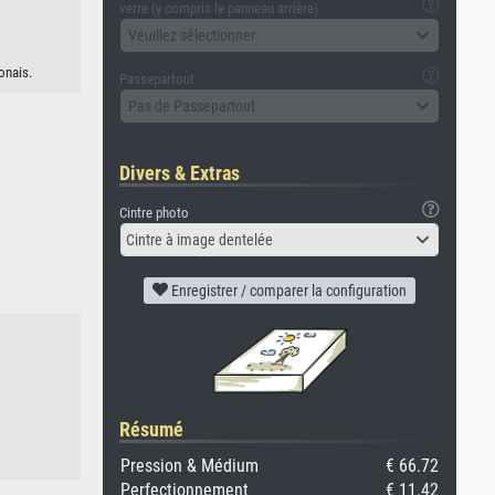
verre (y compris le panneau arrière)
Veuillez sélectionner
onais.
Passepartout
Pas de Passepartout
Divers & Extras
Cintre photo
Cintre à image dentelée
Enregistrer / comparer la configuration
Résumé
Pression & Médium
€ 66.72
Perfectionnement
€ 11.42