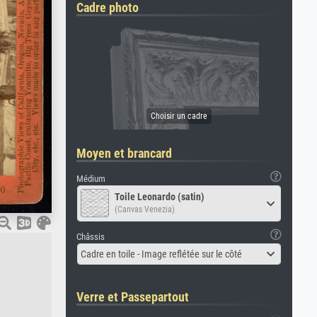
Cadre photo
Moyen et brancard
Médium
Toile Leonardo (satin)
(Canvas Venezia)
Châssis
Cadre en toile - Image reflétée sur le côté
Verre et Passepartout