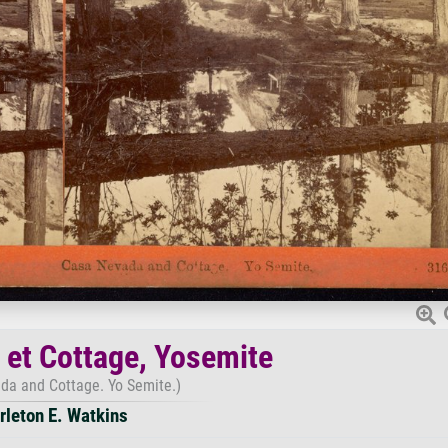
et Cottage, Yosemite
da and Cottage. Yo Semite.)
rleton E. Watkins