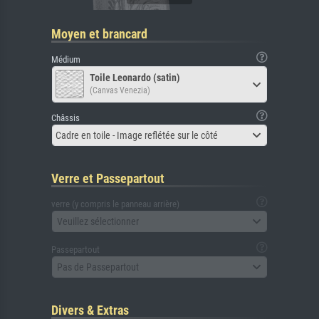
Moyen et brancard
Médium
Toile Leonardo (satin)
(Canvas Venezia)
Châssis
Cadre en toile - Image reflétée sur le côté
Verre et Passepartout
verre (y compris le panneau arrière)
Veuillez sélectionner
Passepartout
Pas de Passepartout
Divers & Extras