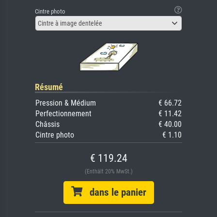
Cintre photo
Cintre à image dentelée
Résumé
Pression & Médium
€ 66.72
Perfectionnement
€ 11.42
Châssis
€ 40.00
Cintre photo
€ 1.10
€ 119.24
(Enthält 20% MwSt.)
dans le panier