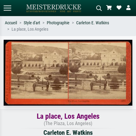
Accueil
Style d'art
Photographie
Carleton E. Watkins
La place, Los Angeles
Recherche standard
Recherche d'images IA
Recherchez par artiste, titre ou style –
Décrivez la scène – ex. prairie verte,
ex. Monet, Nuit étoilée,
abstrait avec beaucoup de rouge,
impressionnisme, vague de Hokusai,
tableau sombre, nu debout près d'un
nu.
arbre.
La place, Los Angeles
(The Plaza, Los Angeles)
Carleton E. Watkins