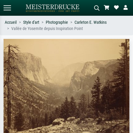
Accueil
Style d'art
Photographie
Carleton E. Watkins
Vallée de Yosemite depuis Inspiration Point
Recherche standard
Recherche d'images IA
Recherchez par artiste, titre ou style –
Décrivez la scène – ex. prairie verte,
ex. Monet, Nuit étoilée,
abstrait avec beaucoup de rouge,
impressionnisme, vague de Hokusai,
tableau sombre, nu debout près d'un
nu.
arbre.