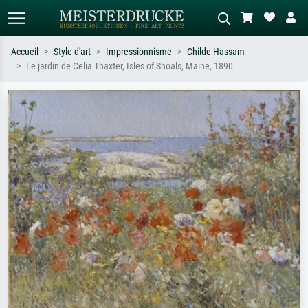
Accueil
Style d'art
Impressionnisme
Childe Hassam
Le jardin de Celia Thaxter, Isles of Shoals, Maine, 1890
Recherche standard
Recherche d'images IA
Recherchez par artiste, titre ou style –
Décrivez la scène – ex. prairie verte,
ex. Monet, Nuit étoilée,
abstrait avec beaucoup de rouge,
impressionnisme, vague de Hokusai,
tableau sombre, nu debout près d'un
nu.
arbre.