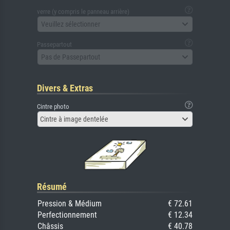
verre (y compris le panneau arrière)
Veuillez sélectionner
Passepartout
Pas de Passepartout
Divers & Extras
Cintre photo
Cintre à image dentelée
Résumé
Pression & Médium
€ 72.61
Perfectionnement
€ 12.34
Châssis
€ 40.78