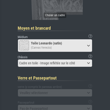
Moyen et brancard
Médium
Toile Leonardo (satin)
(Canvas Venezia)
Châssis
Cadre en toile - Image reflétée sur le côté
Verre et Passepartout
verre (y compris le panneau arrière)
Veuillez sélectionner
Passepartout
Pas de Passepartout