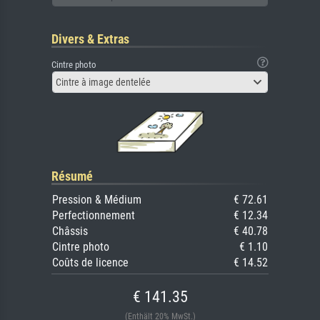
Divers & Extras
Cintre photo
Cintre à image dentelée
Résumé
Pression & Médium
€ 72.61
Perfectionnement
€ 12.34
Châssis
€ 40.78
Cintre photo
€ 1.10
Coûts de licence
€ 14.52
€ 141.35
(Enthält 20% MwSt.)