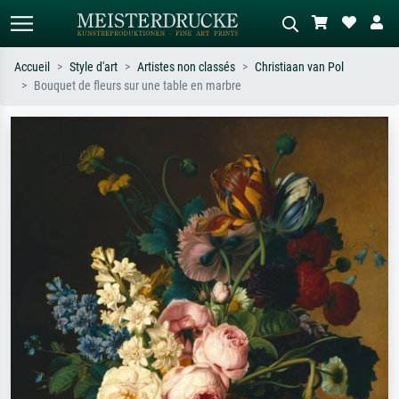
Accueil
Style d'art
Artistes non classés
Christiaan van Pol
Bouquet de fleurs sur une table en marbre
Recherche standard
Recherche d'images IA
Recherchez par artiste, titre ou style –
Décrivez la scène – ex. prairie verte,
ex. Monet, Nuit étoilée,
abstrait avec beaucoup de rouge,
impressionnisme, vague de Hokusai,
tableau sombre, nu debout près d'un
nu.
arbre.