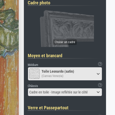
Cadre photo
Moyen et brancard
Médium
Toile Leonardo (satin)
(Canvas Venezia)
Châssis
Cadre en toile - Image reflétée sur le côté
Verre et Passepartout