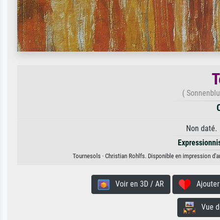
T
( Sonnenblu
Non daté. 
Expressionn
Tournesols · Christian Rohlfs. Disponible en impression d'ar
Voir en 3D / AR
Ajouter 
Vue de 