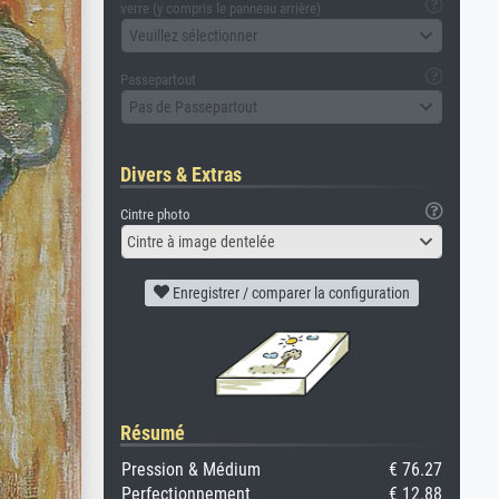
verre (y compris le panneau arrière)
Veuillez sélectionner
Passepartout
Pas de Passepartout
Divers & Extras
Cintre photo
Cintre à image dentelée
Enregistrer / comparer la configuration
Résumé
Pression & Médium
€ 76.27
Perfectionnement
€ 12.88