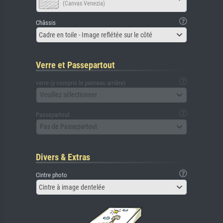
(Canvas Venezia)
Châssis
Cadre en toile - Image reflétée sur le côté
Verre et Passepartout
verre (y compris le panneau arrière)
Veuillez sélectionner
Passepartout
Pas de Passepartout
Divers & Extras
Cintre photo
Cintre à image dentelée