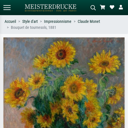
Accueil
Style d'art
Impressionnisme
Claude Monet
Bouquet de tournesols, 1881
Recherche standard
Recherche d'images IA
Recherchez par artiste, titre ou style –
Décrivez la scène – ex. prairie verte,
ex. Monet, Nuit étoilée,
abstrait avec beaucoup de rouge,
impressionnisme, vague de Hokusai,
tableau sombre, nu debout près d'un
nu.
arbre.