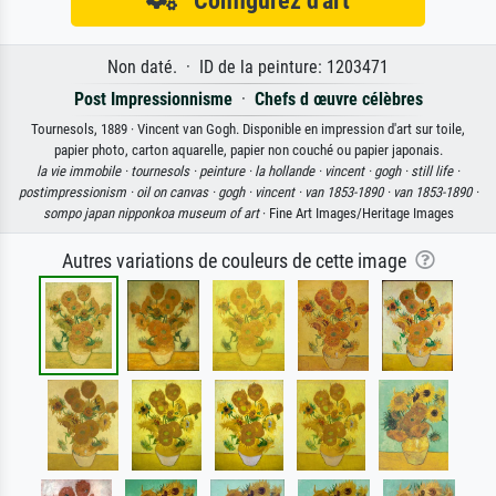
Configurez d'art
Non daté. · ID de la peinture: 1203471
Post Impressionnisme
·
Chefs d œuvre célèbres
Tournesols, 1889 · Vincent van Gogh. Disponible en impression d'art sur toile,
papier photo, carton aquarelle, papier non couché ou papier japonais.
la vie immobile ·
tournesols ·
peinture ·
la hollande ·
vincent ·
gogh ·
still life ·
postimpressionism ·
oil on canvas ·
gogh ·
vincent ·
van 1853-1890 ·
van 1853-1890 ·
sompo japan nipponkoa museum of art
· Fine Art Images/Heritage Images
Autres variations de couleurs de cette image