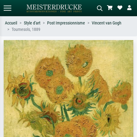
Accueil
Style d'art
Post Impressionnisme
Vincent van Gogh
Tournesols, 1889
Recherche standard
Recherche d'images IA
Recherchez par artiste, titre ou style –
Décrivez la scène – ex. prairie verte,
ex. Monet, Nuit étoilée,
abstrait avec beaucoup de rouge,
impressionnisme, vague de Hokusai,
tableau sombre, nu debout près d'un
nu.
arbre.