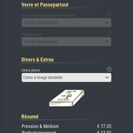
Verre et Passepartout
verre (y compris le panneau arrière)
Veuillez sélectionner
Passepartout
Pas de Passepartout
Divers & Extras
Cintre photo
Cintre à image dentelée
Résumé
Pression & Médium
€ 77.35
Perfectionnement
€ 13.02