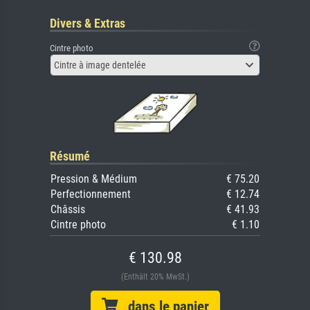
Divers & Extras
Cintre photo
Cintre à image dentelée
Résumé
Pression & Médium
€ 75.20
Perfectionnement
€ 12.74
Châssis
€ 41.93
Cintre photo
€ 1.10
€ 130.98
(Enthält 20% MwSt.)
dans le panier