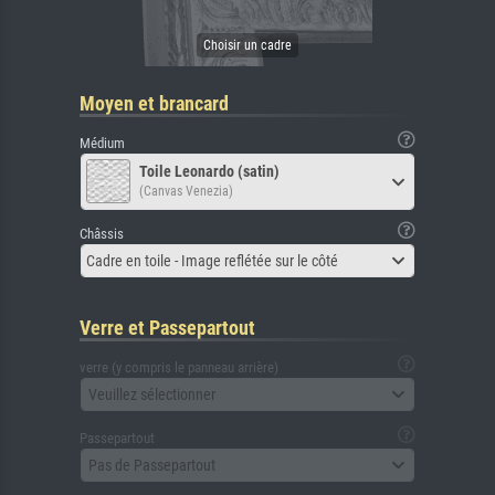
Moyen et brancard
Médium
Toile Leonardo (satin)
(Canvas Venezia)
Châssis
Cadre en toile - Image reflétée sur le côté
Verre et Passepartout
verre (y compris le panneau arrière)
Veuillez sélectionner
Passepartout
Pas de Passepartout