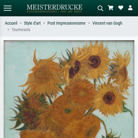
Accueil
Style d'art
Post Impressionnisme
Vincent van Gogh
Tournesols
Recherche standard
Recherche d'images IA
Recherchez par artiste, titre ou style –
Décrivez la scène – ex. prairie verte,
ex. Monet, Nuit étoilée,
abstrait avec beaucoup de rouge,
impressionnisme, vague de Hokusai,
tableau sombre, nu debout près d'un
nu.
arbre.