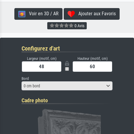
Voir en 3D / AR
Ajouter aux Favoris
0 Avis
Configurez d'art
Largeur (motif, cm)
Hauteur (motif, cm)
Bord
0 cm bord
Cadre photo