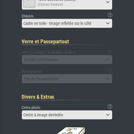
(Canvas Venezia)
Châssis
Cadre en toile - Image reflétée sur le côté
Verre et Passepartout
verre (y compris le panneau arrière)
Veuillez sélectionner
Passepartout
Pas de Passepartout
Divers & Extras
Cintre photo
Cintre à image dentelée