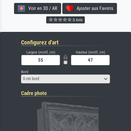
Voir en 3D / AR
Ajouter aux Favoris
0 Avis
Configurez d'art
Largeur (motif, cm)
Hauteur (motif, cm)
Bord
0 cm bord
Cadre photo