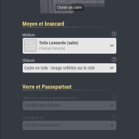
Moyen et brancard
Médium
Toile Leonardo (satin)
(Canvas Venezia)
Châssis
Cadre en toile - Image reflétée sur le côté
Verre et Passepartout
verre (y compris le panneau arrière)
Veuillez sélectionner
Passepartout
Pas de Passepartout