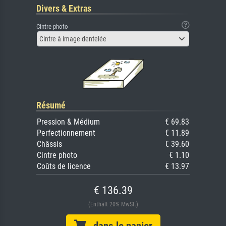
Divers & Extras
Cintre photo
Cintre à image dentelée
Résumé
Pression & Médium
€ 69.83
Perfectionnement
€ 11.89
Châssis
€ 39.60
Cintre photo
€ 1.10
Coûts de licence
€ 13.97
€ 136.39
(Enthält 20% MwSt.)
dans le panier