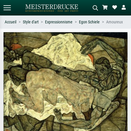
Accueil
Style d'art
Expressionnisme
Egon Schiele
Amoureux
Recherche standard
Recherche d'images IA
Recherchez par artiste, titre ou style –
Décrivez la scène – ex. prairie verte,
ex. Monet, Nuit étoilée,
abstrait avec beaucoup de rouge,
impressionnisme, vague de Hokusai,
tableau sombre, nu debout près d'un
nu.
arbre.