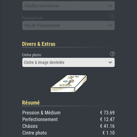
Veuillez sélectionner
Passepartout
Pas de Passepartout
Divers & Extras
Cintre photo
Cintre à image dentelée
Résumé
Pression & Médium
€ 73.69
Perfectionnement
€ 12.47
Châssis
€ 41.16
Cintre photo
€ 1.10