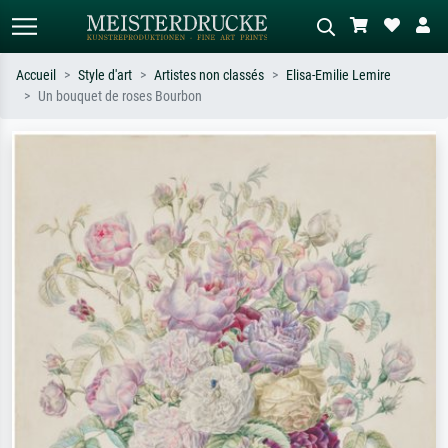
Accueil
Style d'art
Artistes non classés
Elisa-Emilie Lemire
Un bouquet de roses Bourbon
Recherche standard
Recherche d'images IA
Recherchez par artiste, titre ou style –
Décrivez la scène – ex. prairie verte,
ex. Monet, Nuit étoilée,
abstrait avec beaucoup de rouge,
impressionnisme, vague de Hokusai,
tableau sombre, nu debout près d'un
nu.
arbre.